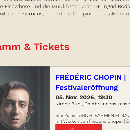
e Elsewhere
und die Musikhistorikerin
Dr. Ingrid Bod
mit
Els Biesemans
, in Frédéric Chopins musikalische
amm & Tickets
FRÉDÉRIC CHOPIN |
Festivaleröffnung
05. Nov. 2026, 19:30
Kirche Bühl, Goldbrunnenstrasse
Star-Pianist ABDEL RAHMEN EL BACH
mit Werken von Frédéric Chopin | D