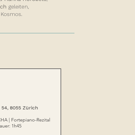
sch
geleiten,
n Kosmos.
 54, 8055 Zürich
A | Fortepiano-Rezital 
auer: 1h45