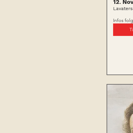
12. No
Lavaters
Infos fol
T