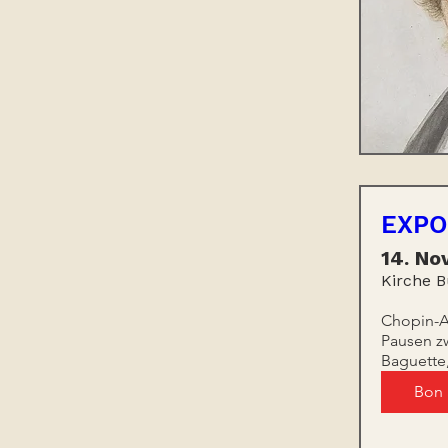
EXPO
14. No
Kirche B
Chopin-Au
Pausen zw
Baguette
Bon 